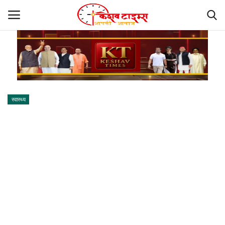
होम
कानपुर
स्वास्थ्य
नई दिल्ली
लखनऊ
मऊ
प्रयागराज
गया