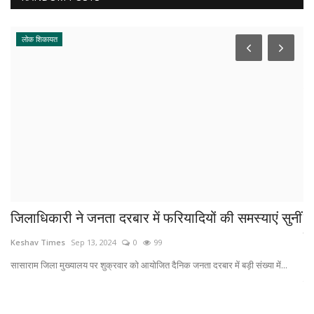
लोक शिकायत
जिलाधिकारी ने जनता दरबार में फरियादियों की समस्याएं सुनीं
ल
बी
Keshav Times
Sep 13, 2024
0
99
Ke
सासाराम जिला मुख्यालय पर शुक्रवार को आयोजित दैनिक जनता दरबार में बड़ी संख्या में...
...
रमा
(बी