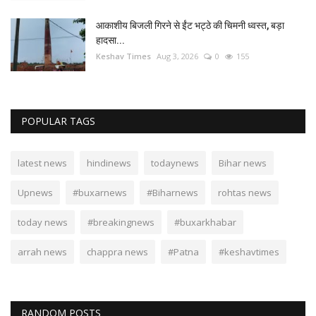
आकाशीय बिजली गिरने से ईंट भट्ठे की चिमनी ध्वस्त, बड़ा
हादसा...
Keshav Times
Aug 3, 2026
0
155
POPULAR TAGS
latest news
hindinews
todaynews
Bihar news
Upnews
#buxarnews
#Biharnews
rohtas news
today news
#breakingnews
#buxarkhabar
arrah news
chappra news
#Patna
#keshavtimes
RANDOM POSTS