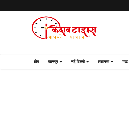
होम
कानपुर
नई दिल्ली
लखनऊ
मऊ