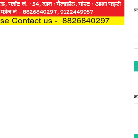
इस
क्