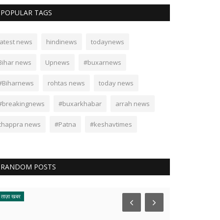
POPULAR TAGS
latest news
hindinews
todaynews
Bihar news
Upnews
#buxarnews
#Biharnews
rohtas news
today news
#breakingnews
#buxarkhabar
arrah news
chappra news
#Patna
#keshavtimes
RANDOM POSTS
ताज़ा खबर
ताज़ा खबर