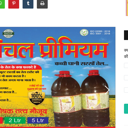
क्
की