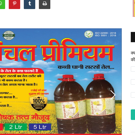
क्
की