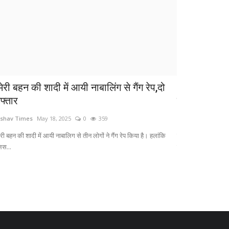
ेरी बहन की शादी में आयी नाबालिंग से गैंग रेप,दो
आज है 'अखुरथ 
फ्तार
पूजन से दूर...
shav Times
May 18, 2025
0
359
Keshav Times
De
री बहन की शादी में आयी नाबालिग से तीन लोगों ने गैंग रेप किया है। हलांकि
संकष्टी श्री गणेश चतुर
िस...
दिसंबर...