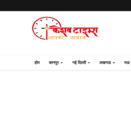
होम
कानपुर
नई दिल्ली
लखनऊ
मऊ