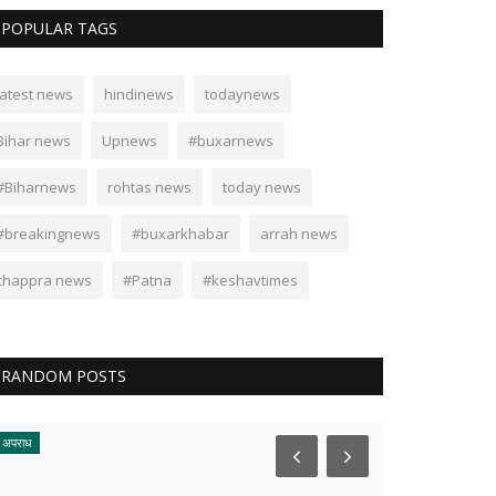
POPULAR TAGS
latest news
hindinews
todaynews
Bihar news
Upnews
#buxarnews
#Biharnews
rohtas news
today news
#breakingnews
#buxarkhabar
arrah news
chappra news
#Patna
#keshavtimes
RANDOM POSTS
अपराध
अध्यात्म