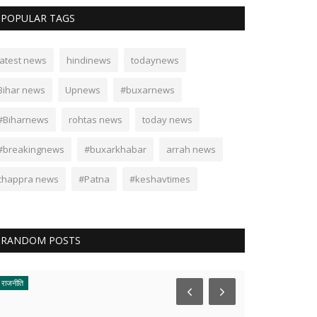
POPULAR TAGS
latest news
hindinews
todaynews
Bihar news
Upnews
#buxarnews
#Biharnews
rohtas news
today news
#breakingnews
#buxarkhabar
arrah news
chappra news
#Patna
#keshavtimes
RANDOM POSTS
गांव की खबरें
शिक्षा