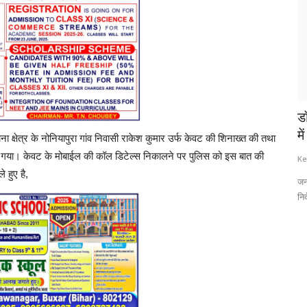
की प्राण
डॉ. अजय कुमार प्रजापति ने समर्थकों के साथ जदयू
ब
में की वापसी,...
क
 क्षेत्र के नोनियापुरा गांव निवासी राकेश कुमार उर्फ केवट की शिनाख्त की तथा
ल गया। केवट के मोबाईल की कॉल डिटेल्स निकालने पर पुलिस को इस बात की
Keshav Times
Sep 30, 2024
0
99
Ke
 हुए है,
्राण प्रतिष्ठा...
जनता दल (यू) के जिला अध्यक्ष दिलीप कुशवाहा की अध्यक्षता में लोकसभा चुनाव में
बल
निर्दलीय...
सभा