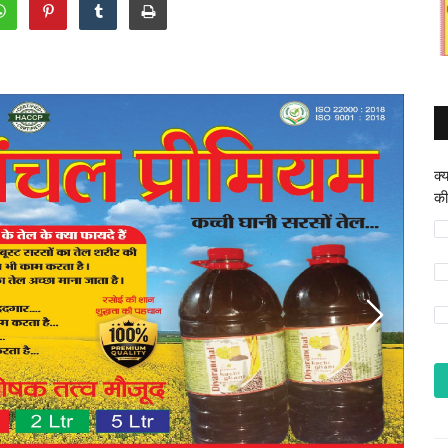
क्
की