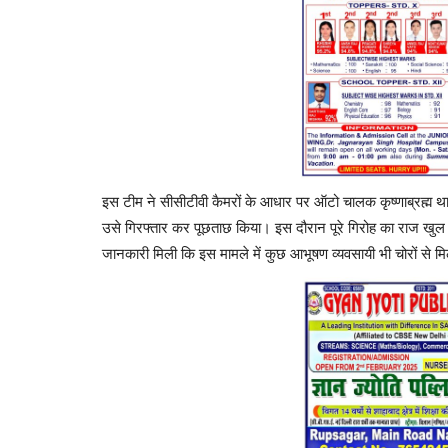
ें तैर रहे है 10-10 के
"गोबरही गांव में नवनिर्मित शिव धाम मंदिर 
प्रतिष्ठा...
इस टीम ने सीसीटीवी कैमरों के आधार पर ऑटो चालक कृष्णाब्रह्म थाना
उसे गिरफ्तार कर पूछताछ किया। इस दौरान पूरे गिरोह का राज खु
544
Keshav Times
Nov 30, 2024
0
97
जानकारी मिली कि इस मामले में कुछ आभूषण व्यवसायी भी चोरों से मिले
मांझी प्रखंड के गोबरही गांव में स्थित नवनिर्मित शिव धाम मंदिर की प