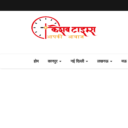
होम
कानपुर
नई दिल्ली
लखनऊ
मऊ