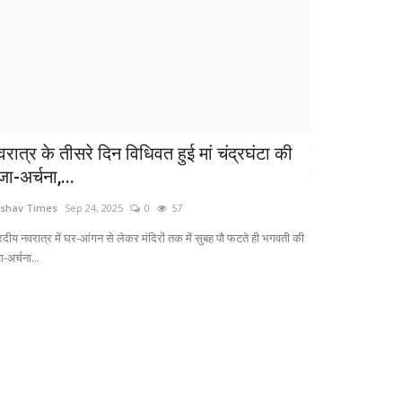
वरात्र के तीसरे दिन विधिवत हुई मां चंद्रघंटा की
बोलेरो की ट्र
जा-अर्चना,...
कई घायल
shav Times
Sep 24, 2025
0
57
Keshav Times
Oct
रदीय नवरात्र में घर-आंगन से लेकर मंदिरों तक में सुबह पौ फटते ही भगवती की
हलधरपुर थाना क्षेत्र 
ा-अर्चना...
सुबह करीब...