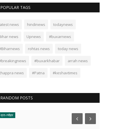
POPULAR TAGS
latest news
hindinews
todaynews
Bihar news
Upnews
#buxarnews
#Biharnews
rohtas news
today news
#breakingnews
#buxarkhabar
arrah news
chappra news
#Patna
#keshavtimes
RANDOM POSTS
व्रत-त्यौहार
दुर्घटना