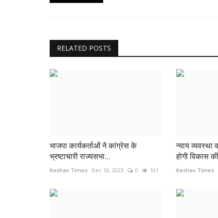
RELATED POSTS
रेप करने में विफल हुआ प्रेमी तो प्रेमिका
एवं...
Keshav Times
Jul 17, 2024
0
471
गहरे नींद में सो रहे परिवार पर अचानक अपराधियों ने हमला बोला।
बेटी...
भाजपा कार्यकर्ताओं ने कांग्रेस के
न्याय व्यवस्था
भ्रष्टाचारी राज्यसभा...
होगी विकास की 
Keshav Times
Dec 10, 2023
0
101
Keshav Times