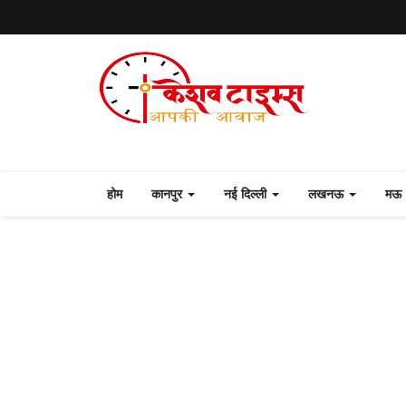
होम
कानपुर
नई दिल्ली
लखनऊ
मऊ