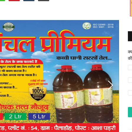
क्
की