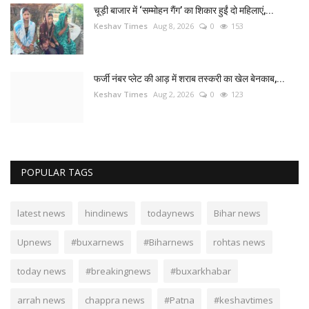
चूड़ी बाजार में ‘सम्मोहन गैंग’ का शिकार हुईं दो महिलाएं,...
Keshav Times
Aug 8, 2026
0
153
फर्जी नंबर प्लेट की आड़ में शराब तस्करी का खेल बेनकाब,...
Keshav Times
Aug 2, 2026
0
123
POPULAR TAGS
latest news
hindinews
todaynews
Bihar news
Upnews
#buxarnews
#Biharnews
rohtas news
today news
#breakingnews
#buxarkhabar
arrah news
chappra news
#Patna
#keshavtimes