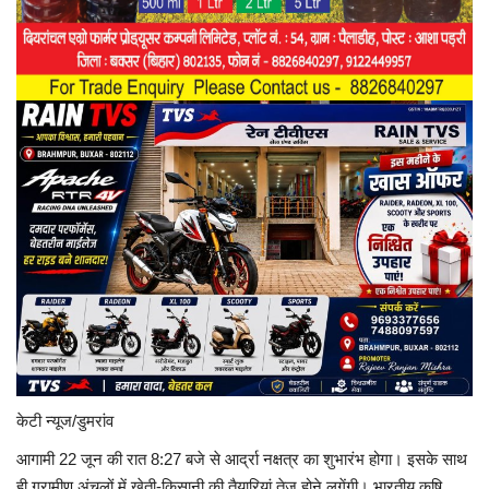
बलिया
गाजीपुर
दिलदारनगर
अरवल
जहानाबाद
मिथलांचल
केटी न्यूज/डुमरांव
आगामी 22 जून की रात 8:27 बजे से आर्द्रा नक्षत्र का शुभारंभ होगा। इसके साथ
ही ग्रामीण अंचलों में खेती-किसानी की तैयारियां तेज होने लगेंगी। भारतीय कृषि