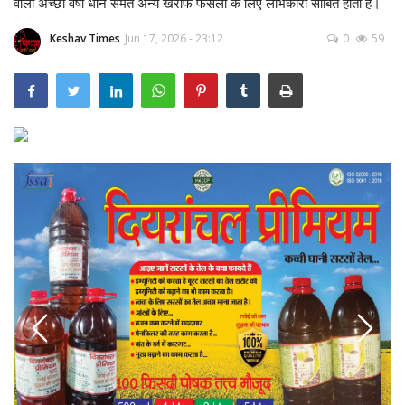
वाली अच्छी वर्षा धान समेत अन्य खरीफ फसलों के लिए लाभकारी साबित होती है।
Keshav Times
Jun 17, 2026 - 23:12
0
59
छपरा
ई-पेपर
पटना
बक्सर
आरा
सासाराम
कैमुर
वाराणसी