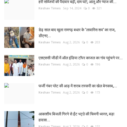
हरी सब्जियों की पैदावार बढ़ी, दाम घटे; आलू और प्याज की...
Keshav Times
Sep 14, 2024
0
321
डेढ़ साल बाद खुला रामगढ़ बधार के ‘लावारिस शव’ का राज,
डीएनए...
Keshav Times
Aug 2, 2026
0
203
एसएससी जीडी में ऑल इंडिया टॉपर काजल का गांव पहुंचने पर...
Keshav Times
Aug 2, 2026
0
196
फर्जी नंबर प्लेट की आड़ में शराब तस्करी का खेल बेनकाब,...
Keshav Times
Aug 2, 2026
0
173
आकाशीय बिजली गिरने से ईंट भट्ठे की चिमनी ध्वस्त, बड़ा
हादसा...
Keshav Times
Aug 3, 2026
0
152