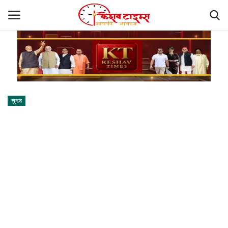
होम
कानपुर
चुनाव
नई दिल्ली
लखनऊ
मऊ
प्रयागराज
गया